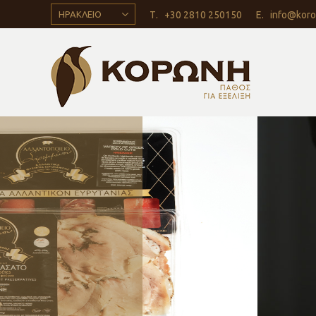
ΗΡΑΚΛΕΙΟ
Τ.
+30 2810 250150
Ε.
info@koro