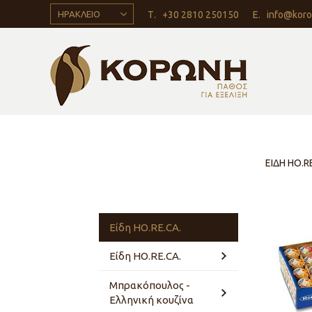
ΗΡΑΚΛΕΙΟ
Τ.
+30 2810 250150
Ε.
info@koro
ΕΙΔΗ HO.
Είδη HO.RE.CA.
Είδη HO.RE.CA.
Μπρακόπουλος -
Κατάλογος
Ελληνική κουζίνα
Interfood