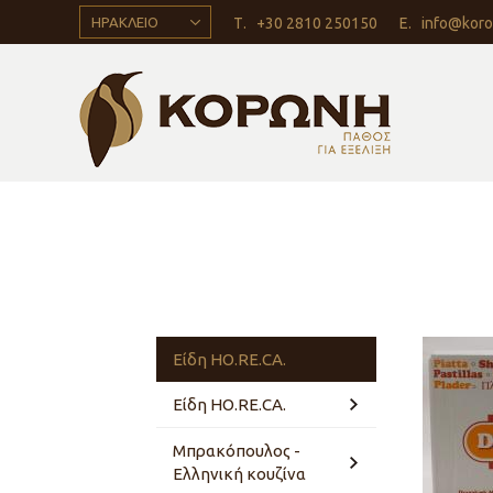
ΗΡΑΚΛΕΙΟ
Τ.
+30 2810 250150
Ε.
info@koro
Είδη HO.RE.CA.
Είδη HO.RE.CA.
Μπρακόπουλος -
Κατάλογος
Ελληνική κουζίνα
Interfood