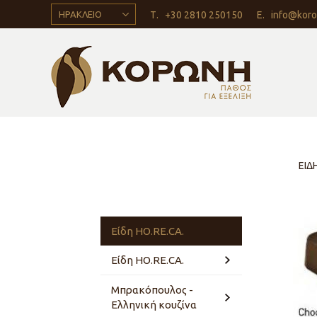
ΗΡΑΚΛΕΙΟ
Τ.
+30 2810 250150
Ε.
info@koro
ΕΙΔ
Είδη HO.RE.CA.
Είδη HO.RE.CA.
Μπρακόπουλος -
Κατάλογος
Ελληνική κουζίνα
Interfood