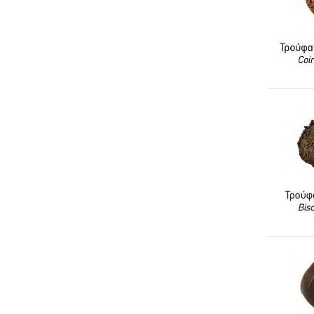
Μαρμελάδες μερίδες
Μαρμελάδες ειδικού
τύπου