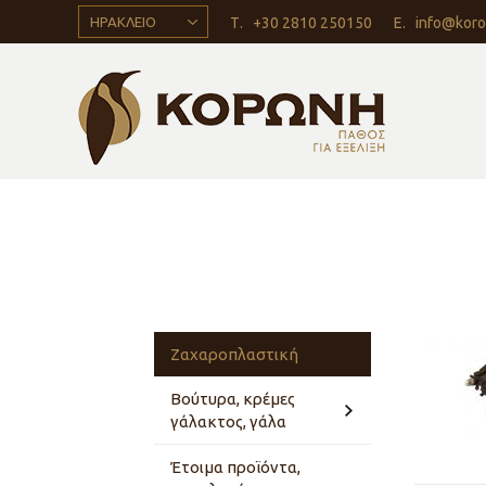
ΗΡΑΚΛΕΙΟ
Τ.
+30 2810 250150
Ε.
info@koro
Ζαχαροπλαστική
Βούτυρα, κρέμες
γάλακτος, γάλα
Έτοιμα προϊόντα,
Βούτυρα