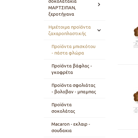
σοκολατάκια
ΜΑΡΤΣΙΠΑΝ,
Κρέμες γάλακτος
Βούτυρα φρέσκα 82%
ξεροτήγανα
Γάλα
Βούτυρο
Ημιέτοιμα προϊόντα
Σοκολατάκια
ζαχαροπλαστικής
ζαχαροπλαστικής
99,98% PATISSIER
Γάλα UHT
ΜΑΡΤΣΙΠΑΝ
Προϊόντα μπισκότου
Βούτυρα τ.
Γάλα σκόνη
Ξεροτήγανα
- πάστα φλώρα
FERMENTE
Προϊόντα βάφλας -
Βούτυρα για
γκοφρέτα
κρουασάν - μιλφέιγ
Προϊόντα σφολιάτας
- βολοβαν - μπαμπας
Προϊόντα
σοκολάτας
Macaron - εκλαιρ -
σουδακια